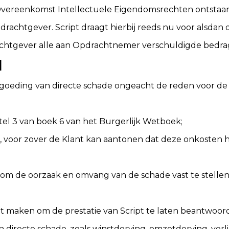
e Overeenkomst Intellectuele Eigendomsrechten ontstaan
rachtgever. Script draagt hierbij reeds nu voor alsdan
htgever alle aan Opdrachtnemer verschuldigde bedrag
d
ergoeding van directe schade ongeacht de reden voor de 
titel 3 van boek 6 van het Burgerlijk Wetboek;
, voor zover de Klant kan aantonen dat deze onkosten 
om de oorzaak en omvang van de schade vast te stellen
et maken om de prestatie van Script te laten beantwoo
dan directe schade, zoals winstderving, omzetderving, ve