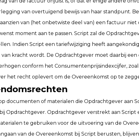
 van de factuur onjuist is, of dat er enige andere onvol
verlegging van overtuigend bewijs van haar standpunt. Be
aanzien van (het onbetwiste deel van) een factuur niet 
gewenst moment aan te passen. Script zal de Opdrachtg
tellen. Indien Script een tariefwijziging heeft aangek
g van kracht wordt. De Opdrachtgever moet daarbij ee
te verhogen conform het Consumentenprijsindexcijfer, zo
ever het recht oplevert om de Overeenkomst op te zegge
igendomsrechten
op documenten of materialen die Opdrachtgever aan Scr
 bij Opdrachtgever. Opdrachtgever verstrekt aan Script 
materialen te gebruiken voor de uitvoering van de Over
ngaan van de Overeenkomst bij Script berusten, blijven b