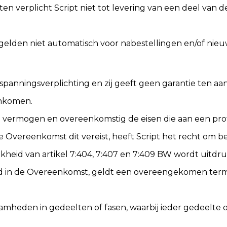
en verplicht Script niet tot levering van een deel van d
n gelden niet automatisch voor nabestellingen en/of nie
inspanningsverplichting en zij geeft geen garantie ten aa
eenkomen.
n vermogen en overeenkomstig de eisen die aan een prof
de Overeenkomst dit vereist, heeft Script het recht o
jkheid van artikel 7:404, 7:407 en 7:409 BW wordt uitdru
ald in de Overeenkomst, geldt een overeengekomen termij
aamheden in gedeelten of fasen, waarbij ieder gedeelte o