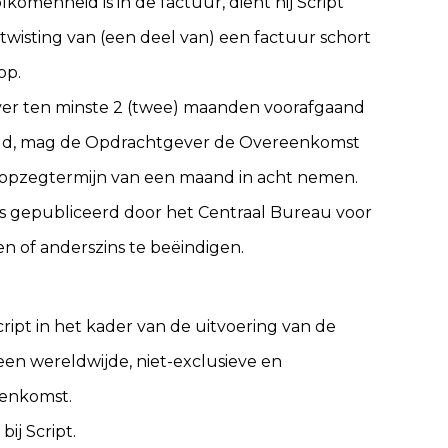
komenheid is in de factuur, dient hij Script
twisting van (een deel van) een factuur schort
op.
ever ten minste 2 (twee) maanden voorafgaand
ondigd, mag de Opdrachtgever de Overeenkomst
n opzegtermijn van een maand in acht nemen.
als gepubliceerd door het Centraal Bureau voor
n of anderszins te beëindigen.
ipt in het kader van de uitvoering van de
een wereldwijde, niet-exclusieve en
eenkomst.
ij Script.