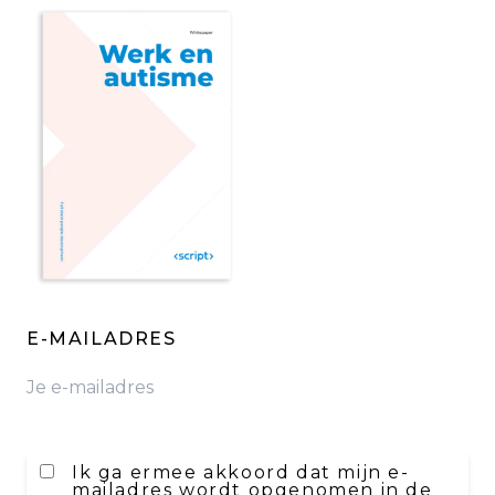
(VEREIST)
E-MAILADRES
(
E-MAILADRES OPNEMEN IN MAILINGLIJST
Ik ga ermee akkoord dat mijn e-
mailadres wordt opgenomen in de