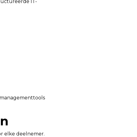
ructureerde IT-
ctmanagementtools
an
or elke deelnemer.