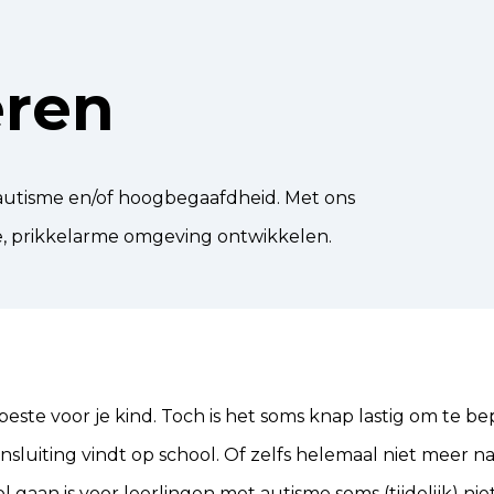
ren
 autisme en/of hoogbegaafdheid. Met ons
ge, prikkelarme omgeving ontwikkelen.
 beste voor je kind. Toch is het soms knap lastig om te b
aansluiting vindt op school. Of zelfs helemaal niet meer n
 gaan is voor leerlingen met autisme soms (tijdelijk) nie