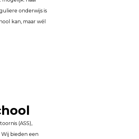
guliere onderwijs is
chool kan, maar wél
chool
oornis (ASS),
 Wij bieden een