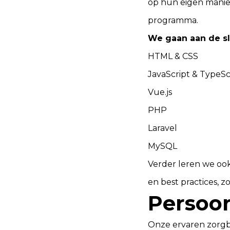
op hun eigen manier
programma.
We gaan aan de sl
HTML & CSS
JavaScript & TypeSc
Vue.js
PHP
Laravel
MySQL
Verder leren we oo
en best practices, zo
Persoon
Onze ervaren zorgbe