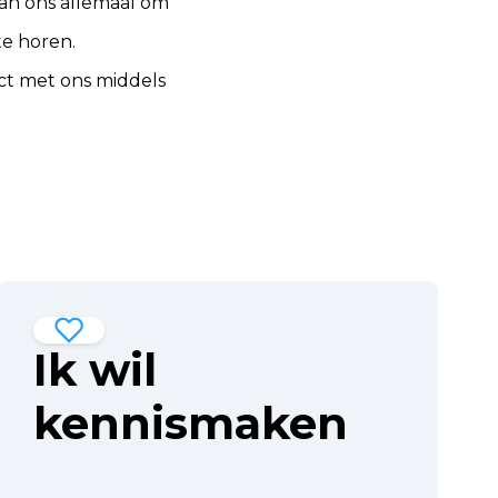
van ons allemaal om
te horen.
ct
met ons middels
Ik wil
kennismaken