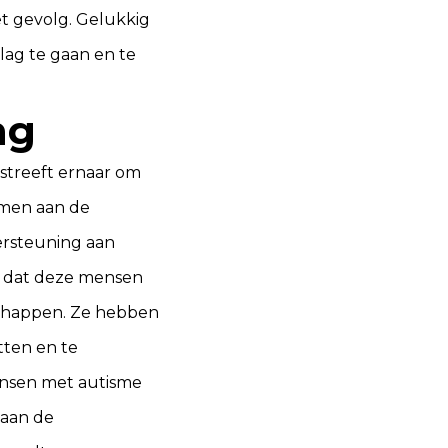
et gevolg. Gelukkig
lag te gaan en te
ng
streeft ernaar om
emen aan de
ersteuning aan
n dat deze mensen
chappen. Ze hebben
tten en te
ensen met autisme
 aan de