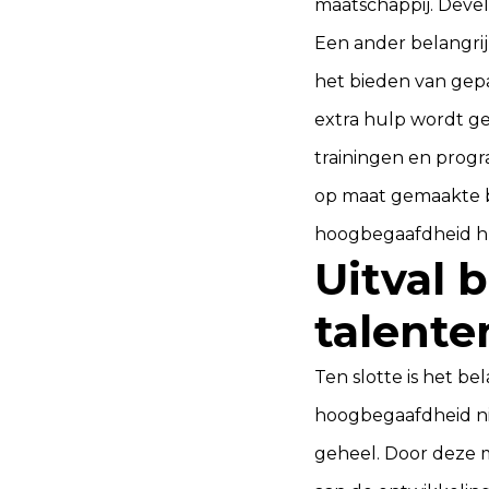
maatschappij. Devel
Een ander belangri
het bieden van gepa
extra hulp wordt ge
trainingen en prog
op maat gemaakte b
hoogbegaafdheid hu
Uitval 
talente
Ten slotte is het 
hoogbegaafdheid nie
geheel. Door deze m