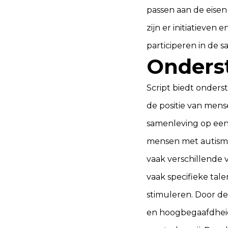
passen aan de eisen
zijn er initiatieven
participeren in de 
Onders
Script biedt onders
de positie van men
samenleving op een 
mensen met autisme
vaak verschillend
vaak specifieke tale
stimuleren. Door d
en hoogbegaafdheid